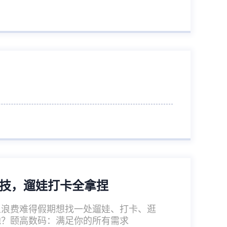
科技，遛娃打卡全拿捏
上浪费难得假期想找一处遛娃、打卡、逛
地？颐高数码：满足你的所有需求