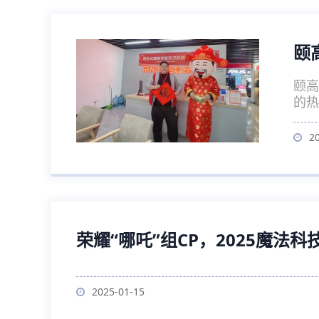
颐
颐高
的热
2
荣耀“哪吒”组CP，2025魔法
2025-01-15