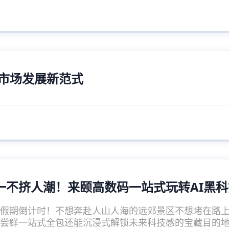
业市场发展新范式
一不挤人潮！来颐高数码一站式玩转AI黑
假期倒计时！不想奔赴人山人海的远郊景区不想堵在路
尝鲜一站式全包还能沉浸式解锁未来科技感的宝藏目的