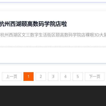
降”杭州西湖颐高数码学院店啦
杭州西湖区文三数字生活街区颐高数码学院店裸眼3D大屏
上一页
1
2
3
4
5
下一页