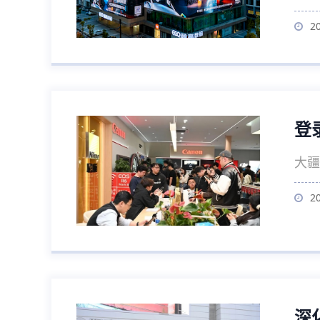
2
登
大疆
2
深