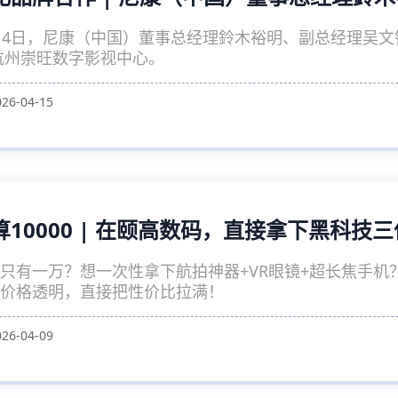
14日，尼康（中国）董事总经理鈴木裕明、副总经理吴
杭州崇旺数字影视中心。
026-04-15
算10000 | 在颐高数码，直接拿下黑科技
只有一万？想一次性拿下航拍神器+VR眼镜+超长焦手
价格透明，直接把性价比拉满！
026-04-09